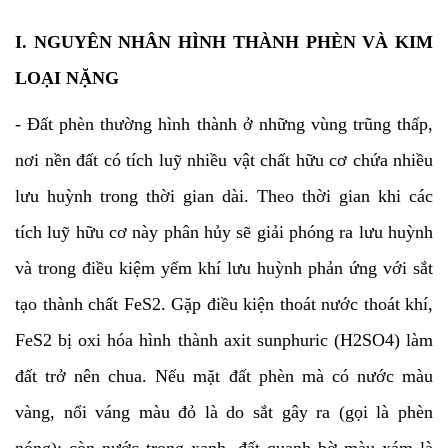
I. NGUYÊN NHÂN HÌNH THÀNH PHÈN VÀ KIM
LOẠI NẶNG
- Đất phèn thường hình thành ở những vùng trũng thấp,
nơi nền đất có tích luỹ nhiều vật chất hữu cơ chứa nhiều
lưu huỳnh trong thời gian dài. Theo thời gian khi các
tích luỹ hữu cơ này phân hủy sẽ giải phóng ra lưu huỳnh
và trong điều kiệm yếm khí lưu huỳnh phản ứng với sắt
tạo thành chất FeS2. Gặp điều kiện thoát nước thoát khí,
FeS2 bị oxi hóa hình thành axit sunphuric (H2SO4) làm
đất trở nên chua. Nếu mặt đất phèn mà có nước màu
vàng, nổi váng màu đỏ là do sắt gây ra (gọi là phèn
nóng); còn nước trong xanh, đất quanh bờ màu xám là