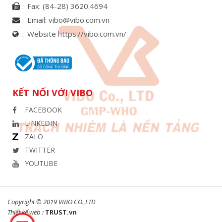
Fax:
(84-28) 3620.4694
Email:
vibo@vibo.com.vn
Website https://vibo.com.vn/
KẾT NỐI VỚI VIBO
FACEBOOK
LINKEDIN
ZALO
TWITTER
YOUTUBE
Copyright © 2019 VIBO CO.,LTD
Thiết kế web :
TRUST.vn