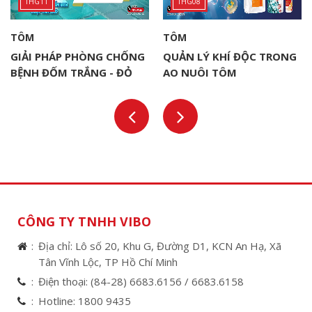
THG11
THG08
TÔM
TÔM
GIẢI PHÁP PHÒNG CHỐNG
QUẢN LÝ KHÍ ĐỘC TRONG
BỆNH ĐỐM TRẮNG - ĐỎ
AO NUÔI TÔM
THÂN (WSSV) TRONG
NUÔI TÔM
CÔNG TY TNHH VIBO
Địa chỉ: Lô số 20, Khu G, Đường D1, KCN An Hạ, Xã
Tân Vĩnh Lộc, TP Hồ Chí Minh
Điện thoại:
(84-28) 6683.6156 /
6683.6158
Hotline:
1800 9435