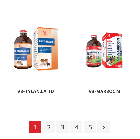
VB-TYLAN.LA.TD
VB-MARBOCIN
1
2
3
4
5