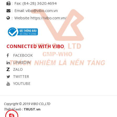
Fax:
(84-28) 3620.4694
Email:
vibo@vibo.com.vn
Website https://vibo.com.vn/
CONNECTED WITH VIBO
FACEBOOK
LINKEDIN
ZALO
TWITTER
YOUTUBE
Copyright © 2019 VIBO CO.,LTD
Thiết kế web :
TRUST.vn