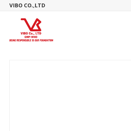
VIBO CO.,LTD
Home Page
Product3 List
Fish
MINERALS AND NUTRI