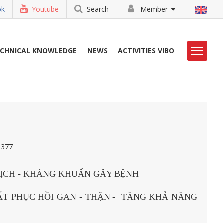
ok
Youtube
Search
Member
ECHNICAL KNOWLEDGE
NEWS
ACTIVITIES VIBO
LIBRARY
CONTACT
0377
ỊCH - KHÁNG KHUẨN GÂY BỆNH
T PHỤC HỒI GAN - THẬN -
TĂNG KHẢ NĂNG