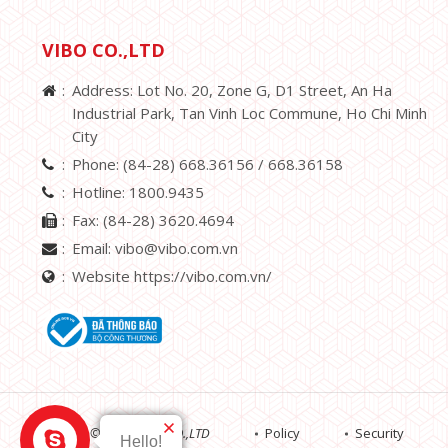
VIBO CO.,LTD
Address: Lot No. 20, Zone G, D1 Street, An Ha
Industrial Park, Tan Vinh Loc Commune, Ho Chi Minh
City
Phone:
(84-28) 668.36156 /
668.36158
Hotline:
1800.9435
Fax:
(84-28) 3620.4694
Email:
vibo@vibo.com.vn
Website https://vibo.com.vn/
Copyright © 2019 VIBO CO.,LTD
Policy
Security
Hello!