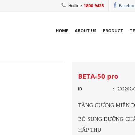
Hotline
1800 9435
Facebo
HOME
ABOUT US
PRODUCT
T
TION
BETA-50 pro
BETA-50 pro
ID
202202-
TĂNG CƯỜNG MIỄN D
BỔ SUNG DƯỠNG CHẤ
HẤP THU