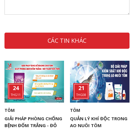
CÁC TIN KHÁC
24
21
THG11
THG08
TÔM
TÔM
GIẢI PHÁP PHÒNG CHỐNG
QUẢN LÝ KHÍ ĐỘC TRONG
BỆNH ĐỐM TRẮNG - ĐỎ
AO NUÔI TÔM
THÂN (WSSV) TRONG