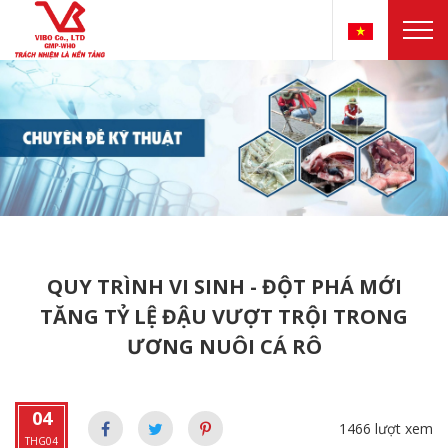
QUY TRÌNH VI SINH - ĐỘT PHÁ MỚI
TĂNG TỶ LỆ ĐẬU VƯỢT TRỘI TRONG
ƯƠNG NUÔI CÁ RÔ
04
1466 lượt xem
THG04