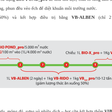
g, phun đều vèo ếch để diệt khuẩn môi trường nước.
50%) và kết hợp điều trị bằng
VB-ALBEN
(chỉ 2
ếu, mỏng đỏ, sưng và nhiều dịch – bọt cần kết hợp thêm
VI