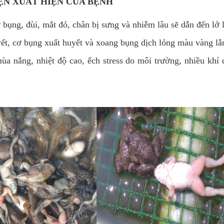
IỆN XUẤT HIỆN CỦA BỆNH
bụng, đùi, mắt đỏ, chân bị sưng và nhiễm lâu sẽ dẫn đến lở l
yết, cơ bụng xuất huyết và xoang bụng dịch lỏng màu vàng lẫ
ùa nắng, nhiệt độ cao, ếch stress do môi trường, nhiều khí 