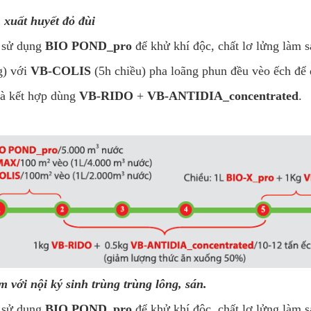
 xuất huyết đỏ đùi
à sử dụng
BIO POND_pro
để khử khí độc, chất lơ lửng làm 
) với
VB-COLIS
(5h chiều) pha loãng phun đều vèo ếch để 
và kết hợp dùng
VB-RIDO
+
VB-ANTIDIA_concentrated
.
 với nội ký sinh trùng trùng lông, sán.
à sử dụng
BIO POND_pro
để khử khí độc, chất lơ lửng làm 