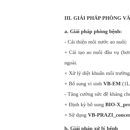
III. GIẢI PHÁP PHÒNG V
a. Giải pháp phòng bệnh:
- Cải thiện môi nước ao nuôi:
+ Cải tạo ao nuôi đầu vụ (bơ
ngoài.
+ Xử lý diệt khuẩn môi trườn
+ Bổ sung vi sinh
VB-EM
(1L/
- Tăng cường sức đề kháng ch
+ Định kỳ bổ sung
BIO-X_pr
+ Sử dụng
VB-PRAZI_concen
b. Giải pháp xử lý bệnh