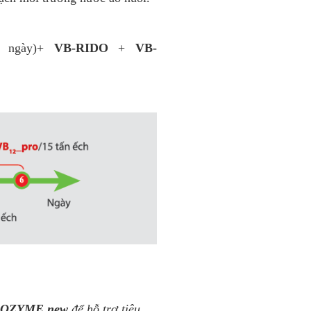
 ngày)+
VB-RIDO
+
VB-
BOZYME new
để hỗ trợ tiêu