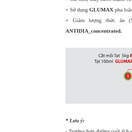
+ Sử dụng
GLUMAX
pha loãn
+ Giảm lượng thức ăn (
ANTIDIA_concentrated.
* Lưu ý:
- Trường hợp đường ruột ếch y