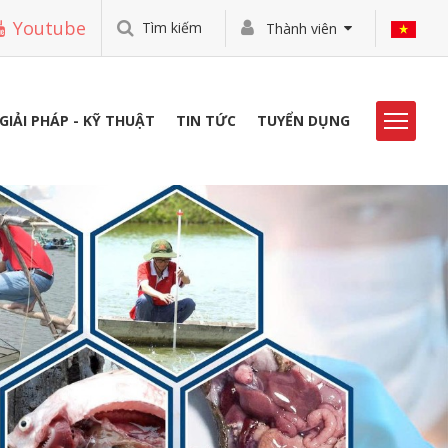
Youtube
Tìm kiếm
Thành viên
GIẢI PHÁP - KỸ THUẬT
TIN TỨC
TUYỂN DỤNG
HOẠT ĐỘNG VIBO
THƯ VIỆN
TUYỂN DỤNG
LIÊN HỆ