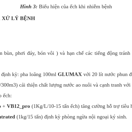
Hình 3:
Biểu hiện của ếch khi nhiễm bệnh
À XỬ LÝ BỆNH
m bùn, phơi đáy, bón vôi ) và hạn chế các tiếng động tránh
g định kỳ: pha loãng 100ml
GLUMAX
với 20 lít nước phun 
300m3) cải thiện chất lượng nước ao nuôi và cạnh tranh với
o ếch:
o
+
VB12_pro
(1Kg/L/10-15 tấn ếch) tăng cường hỗ trợ tiêu 
trated
(1kg/15 tấn) định kỳ phòng ngừa nội ngoại ký sinh.