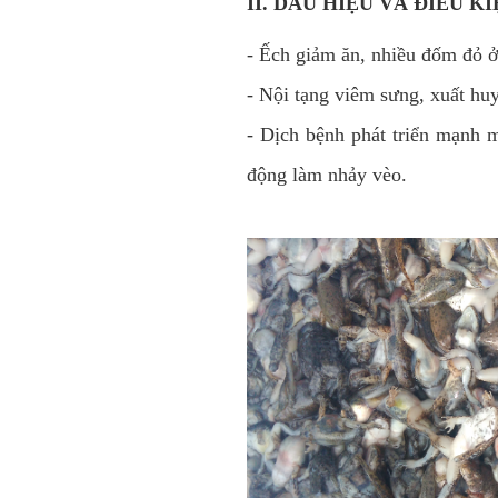
II. DẤU HIỆU VÀ ĐIỀU K
- Ếch giảm ăn, nhiều đốm đỏ ở 
- Nội tạng viêm sưng, xuất hu
- Dịch bệnh phát triển mạnh m
động làm nhảy vèo.