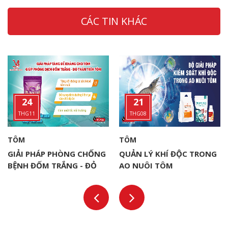
CÁC TIN KHÁC
24
21
THG11
THG08
TÔM
TÔM
GIẢI PHÁP PHÒNG CHỐNG
QUẢN LÝ KHÍ ĐỘC TRONG
BỆNH ĐỐM TRẮNG - ĐỎ
AO NUÔI TÔM
THÂN (WSSV) TRONG
NUÔI TÔM