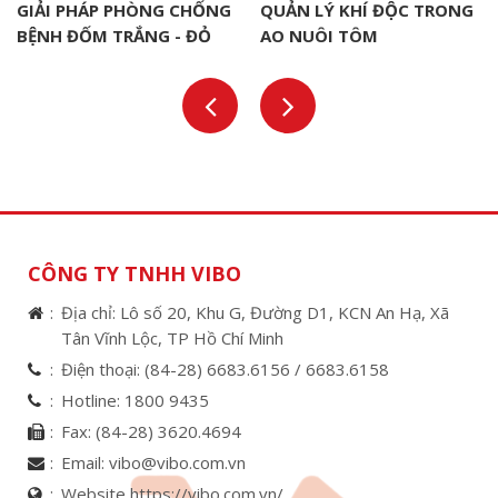
GIẢI PHÁP PHÒNG CHỐNG
QUẢN LÝ KHÍ ĐỘC TRONG
BỆNH ĐỐM TRẮNG - ĐỎ
AO NUÔI TÔM
THÂN (WSSV) TRONG
NUÔI TÔM
CÔNG TY TNHH VIBO
Địa chỉ: Lô số 20, Khu G, Đường D1, KCN An Hạ, Xã
Tân Vĩnh Lộc, TP Hồ Chí Minh
Điện thoại:
(84-28) 6683.6156 /
6683.6158
Hotline:
1800 9435
Fax:
(84-28) 3620.4694
Email:
vibo@vibo.com.vn
Website https://vibo.com.vn/