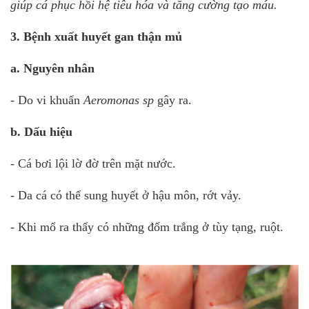
giúp cá phục hồi hệ tiêu hóa và tăng cường tạo máu.
3. Bệnh xuất huyết gan thận mủ
a. Nguyên nhân
- Do vi khuẩn
Aeromonas sp
gây ra.
b. Dấu hiệu
- Cá bơi lội lờ đờ trên mặt nước.
- Da cá có thể sung huyết ở hậu môn, rớt vảy.
- Khi mổ ra thấy có những đốm trắng ở tùy tạng, ruột.