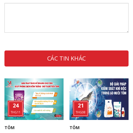
CÁC TIN KHÁC
24
21
THG11
THG08
TÔM
TÔM