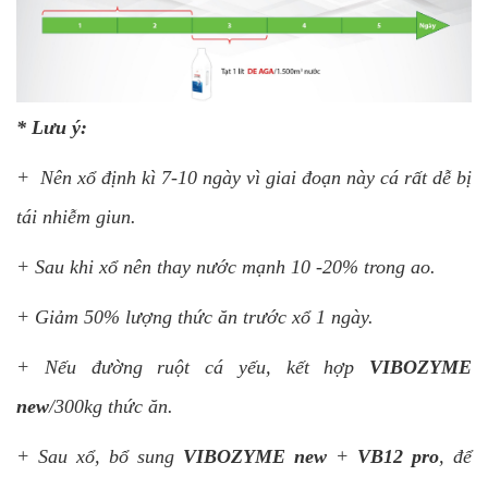
* Lưu ý:
+ Nên xổ định kì 7-10 ngày vì giai đoạn này cá rất dễ bị
tái nhiễm giun.
+ Sau khi xổ nên thay nước mạnh 10 -20% trong ao.
+ Giảm 50% lượng thức ăn trước xổ 1 ngày.
+ Nếu đường ruột cá yếu, kết hợp
VIBOZYME
new
/300kg thức ăn.
+ Sau xổ, bổ sung
VIBOZYME new
+
VB12 pro
, để