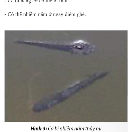
- Cá bị nặng cơ có thể bị thúi.
- Có thể nhiễm nấm ở ngay điểm ghẻ.