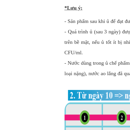
*Lưu ý:
- Sản phẩm sau khi ủ để đạt đ
- Quá trình ủ (sau 3 ngày) đư
trên bề mặt, nếu ủ tốt ít bị 
CFU/ml.
- Nước dùng trong ủ chế phẩm
loại nặng), nước ao lắng đã qua