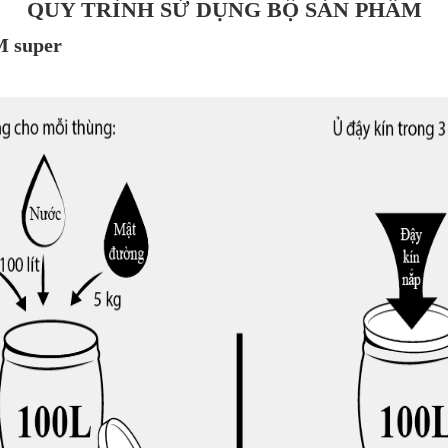
QUY TRÌNH SỬ DỤNG BỘ SẢN PHẨM
M super