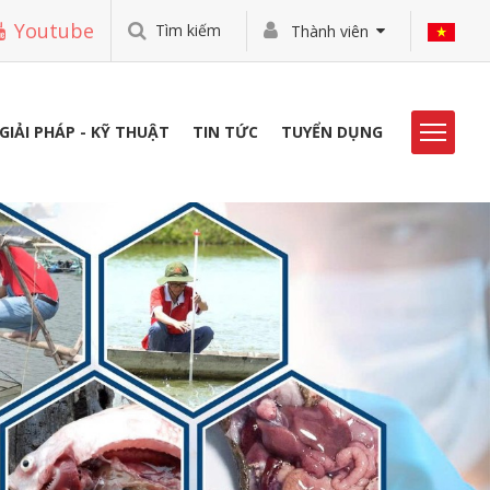
Youtube
Tìm kiếm
Thành viên
GIẢI PHÁP - KỸ THUẬT
TIN TỨC
TUYỂN DỤNG
HOẠT ĐỘNG VIBO
THƯ VIỆN
TUYỂN DỤNG
LIÊN HỆ