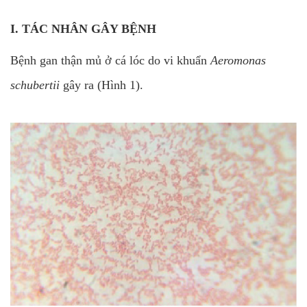
I. TÁC NHÂN GÂY BỆNH
Bệnh gan thận mủ ở cá lóc do vi khuẩn
Aeromonas
schubertii
gây ra (Hình 1).