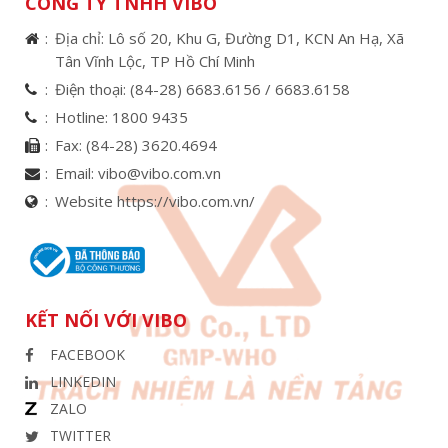
CÔNG TY TNHH VIBO
Địa chỉ: Lô số 20, Khu G, Đường D1, KCN An Hạ, Xã
Tân Vĩnh Lộc, TP Hồ Chí Minh
Điện thoại:
(84-28) 6683.6156 /
6683.6158
Hotline:
1800 9435
Fax:
(84-28) 3620.4694
Email:
vibo@vibo.com.vn
Website https://vibo.com.vn/
KẾT NỐI VỚI VIBO
FACEBOOK
LINKEDIN
ZALO
TWITTER