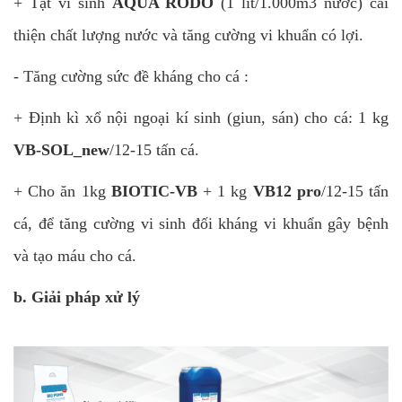
+ Tạt vi sinh
AQUA RODO
(1 lít/1.000m3 nước) cải
thiện chất lượng nước và tăng cường vi khuẩn có lợi.
- Tăng cường sức đề kháng cho cá :
+ Định kì xổ nội ngoại kí sinh (giun, sán) cho cá: 1 kg
VB-SOL_new
/12-15 tấn cá.
+ Cho ăn 1kg
BIOTIC-VB
+ 1 kg
VB12 pro
/12-15 tấn
cá, để tăng cường vi sinh đối kháng vi khuẩn gây bệnh
và tạo máu cho cá.
b. Giải pháp xử lý