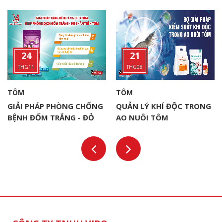
24
21
THG11
THG08
TÔM
TÔM
GIẢI PHÁP PHÒNG CHỐNG
QUẢN LÝ KHÍ ĐỘC TRONG
BỆNH ĐỐM TRẮNG - ĐỎ
AO NUÔI TÔM
THÂN (WSSV) TRONG
NUÔI TÔM