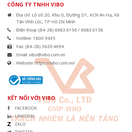
CÔNG TY TNHH VIBO
Địa chỉ: Lô số 20, Khu G, Đường D1, KCN An Hạ, Xã
Tân Vĩnh Lộc, TP Hồ Chí Minh
Điện thoại:
(84-28) 6683.6156 /
6683.6158
Hotline:
1800 9435
Fax:
(84-28) 3620.4694
Email:
vibo@vibo.com.vn
Website https://vibo.com.vn/
KẾT NỐI VỚI VIBO
FACEBOOK
LINKEDIN
ZALO
TWITTER