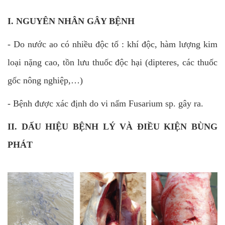
I. NGUYÊN NHÂN GÂY BỆNH
- Do nước ao có nhiều độc tố : khí độc, hàm lượng kim
loại nặng cao, tồn lưu thuốc độc hại (dipteres, các thuốc
gốc nông nghiệp,…)
- Bệnh được xác định do vi nấm Fusarium sp. gây ra.
II. DẤU HIỆU BỆNH LÝ VÀ ĐIỀU KIỆN BÙNG
PHÁT