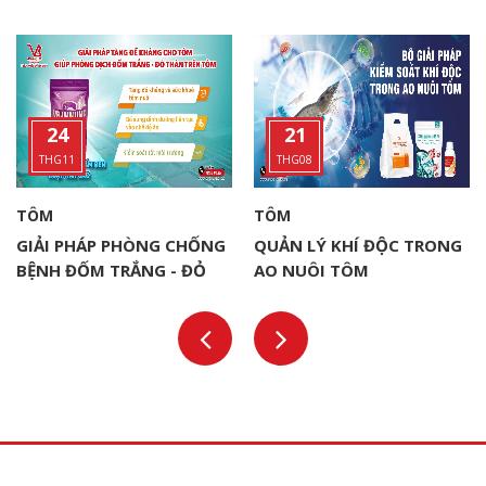
24
21
THG11
THG08
TÔM
TÔM
GIẢI PHÁP PHÒNG CHỐNG
QUẢN LÝ KHÍ ĐỘC TRONG
BỆNH ĐỐM TRẮNG - ĐỎ
AO NUÔI TÔM
THÂN (WSSV) TRONG
NUÔI TÔM