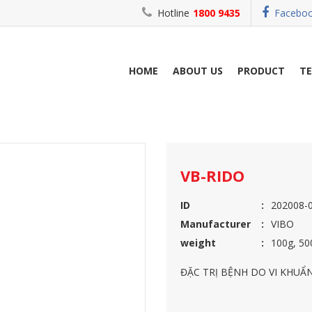
Hotline
1800 9435
Facebo
HOME
ABOUT US
PRODUCT
T
VB-RIDO
VB-RIDO
ID
202008-
Manufacturer
VIBO
weight
100g, 50
ĐẶC TRỊ BỆNH DO VI KHUẨ