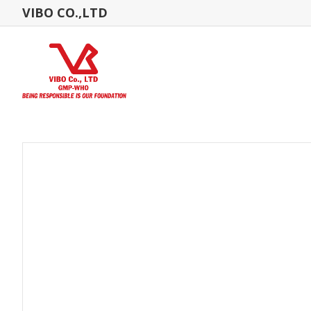
VIBO CO.,LTD
Home Page
Product2 List
Fish
ANTIBIOTICS FOR FISH