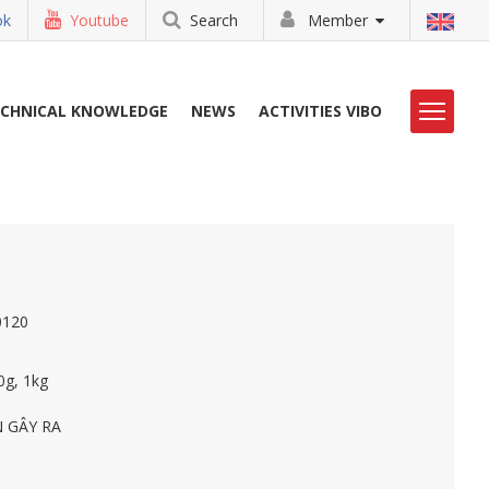
ok
Youtube
Search
Member
ECHNICAL KNOWLEDGE
NEWS
ACTIVITIES VIBO
LIBRARY
CONTACT
0120
0g, 1kg
N GÂY RA