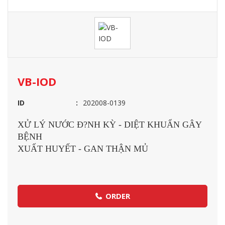
VB-IOD
ID
202008-0139
XỬ LÝ NƯỚC Đ?NH KỲ - DIỆT KHUẨN GÂY
BỆNH
XUẤT HUYẾT - GAN THẬN MỦ
ORDER