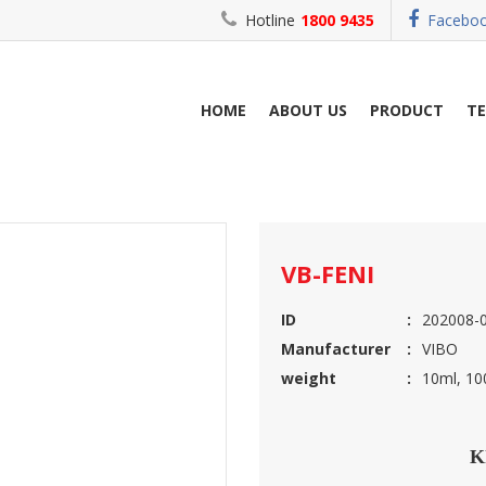
Hotline
1800 9435
Facebo
HOME
ABOUT US
PRODUCT
T
POULTRY
VB-FENI
VB-FENI
ID
202008-
Manufacturer
VIBO
weight
10ml, 100
K