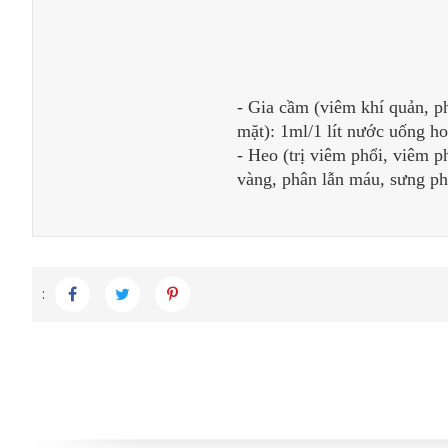
- Gia cầm (viêm khí quản, p
mặt): 1ml/1 lít nước uống h
- Heo (trị viêm phổi, viêm p
vàng, phân lẫn máu, sưng ph
: