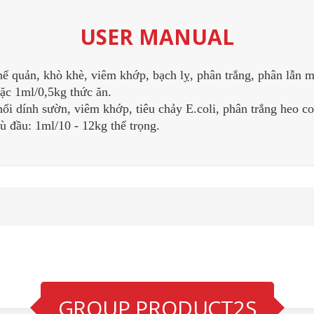
USER MANUAL
hế quản, khò khè, viêm khớp, bạch lỵ, phân trắng, phân lẫn m
oặc 1ml/0,5kg thức ăn.
hổi dính sườn, viêm khớp, tiêu chảy E.coli, phân trắng heo co
ù đầu: 1ml/10 - 12kg thể trọng.
GROUP PRODUCT2S