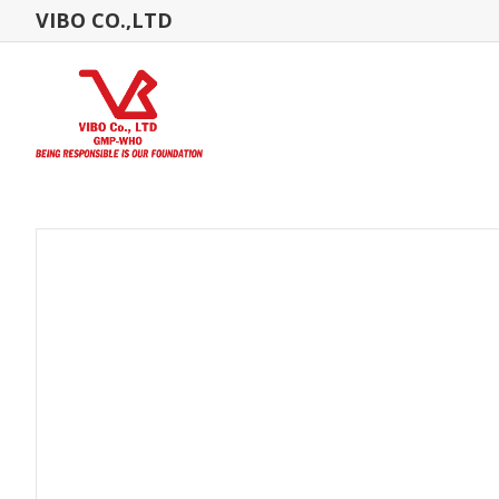
VIBO CO.,LTD
Home Page
Product2 List
Poultry
ANTIBIOTICS FOR 