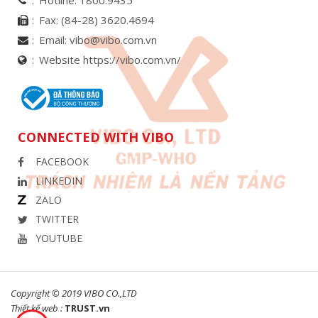
Fax:
(84-28) 3620.4694
Email:
vibo@vibo.com.vn
Website https://vibo.com.vn/
CONNECTED WITH VIBO
FACEBOOK
LINKEDIN
ZALO
TWITTER
YOUTUBE
Copyright © 2019 VIBO CO.,LTD
Thiết kế web :
TRUST.vn