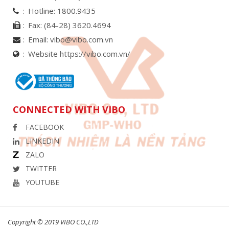
Hotline:
1800.9435
Fax:
(84-28) 3620.4694
Email:
vibo@vibo.com.vn
Website https://vibo.com.vn/
CONNECTED WITH VIBO
FACEBOOK
LINKEDIN
ZALO
TWITTER
YOUTUBE
Copyright © 2019 VIBO CO.,LTD