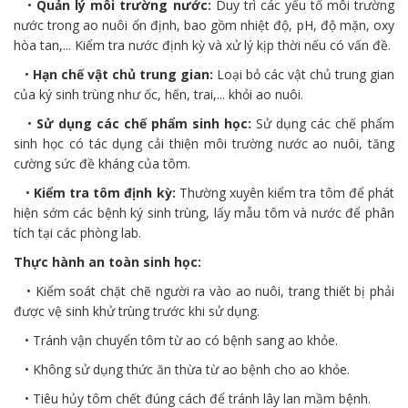
•
Quản lý môi trường nước:
Duy trì các yếu tố môi trường
nước trong ao nuôi ổn định, bao gồm nhiệt độ, pH, độ mặn, oxy
hòa tan,... Kiểm tra nước định kỳ và xử lý kịp thời nếu có vấn đề.
•
Hạn chế vật chủ trung gian:
Loại bỏ các vật chủ trung gian
của ký sinh trùng như ốc, hến, trai,... khỏi ao nuôi.
•
Sử dụng các chế phẩm sinh học:
Sử dụng các chế phẩm
sinh học có tác dụng cải thiện môi trường nước ao nuôi, tăng
cường sức đề kháng của tôm.
•
Kiểm tra tôm định kỳ:
Thường xuyên kiểm tra tôm để phát
hiện sớm các bệnh ký sinh trùng, lấy mẫu tôm và nước để phân
tích tại các phòng lab.
Thực hành an toàn sinh học:
• Kiểm soát chặt chẽ người ra vào ao nuôi, trang thiết bị phải
được vệ sinh khử trùng trước khi sử dụng.
• Tránh vận chuyển tôm từ ao có bệnh sang ao khỏe.
• Không sử dụng thức ăn thừa từ ao bệnh cho ao khỏe.
• Tiêu hủy tôm chết đúng cách để tránh lây lan mầm bệnh.