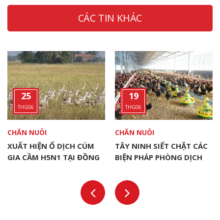
CÁC TIN KHÁC
25
19
THG06
THG06
CHĂN NUÔI
CHĂN NUÔI
XUẤT HIỆN Ổ DỊCH CÚM
TÂY NINH SIẾT CHẶT CÁC
GIA CẦM H5N1 TẠI ĐỒNG
BIỆN PHÁP PHÒNG DỊCH
THÁP
CHO ĐÀN VẬT NUÔI