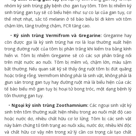
nhóm ký sinh trùng gây bệnh cho gan tụy tôm. Tôm bị nhiễm ký
sinh trùng gan tụy sẽ có biểu hiện như: sự co lại của gan tụy, cơ
thể nhợt nhạt, sắc tố melanin ở tế bào biểu bì đi kèm với tôm
chậm lớn, tăng trưởng chậm, FCR tăng cao.
•
Ký sinh trùng Vermifrom và Gregarine:
Gregarine hay
còn được gọi là ký sinh trùng hai roi là loại thường xuất hiện
trong đường ruột của tôm bị phân trắng khi kiểm tra bằng kính
hiển vi. Tôm bị nhiễm Gregarine sẽ có các sợi phân trắng nổi
trên mặt nước ao nuôi. Tôm bị mềm vỏ, chậm lớn, màu sậm
bất thường. Nếu quan sát kỹ sẽ thấy ống ruột tôm bị đứt quãng
hoặc trống rỗng. Vermifrom không phải là sinh vật, không phải là
giun sán trong gan tụy hay đường ruột mà là biểu hiện của các
tế bào biểu mô gan tụy bị hoại tử bong tróc, một dạng bệnh lý
tổn thương gan tụy.
•
Ngoại ký sinh trùng Zoothamnium:
Các ngoại sinh vật ký
sinh trên tôm thường xuất hiện nhiều trong ao nuôi mật độ cao
hoặc nước dơ, nhiều chất hữu cơ lơ lửng. Tôm bị các sinh vật
này bám chứng tỏ tình trạng ao nuôi xấu, nước dơ, nhiều khí độc
và chất hữu cơ vậy nên trong xử lý cần coi trọng cải tạo chất