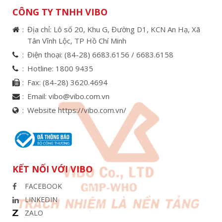
CÔNG TY TNHH VIBO
Địa chỉ: Lô số 20, Khu G, Đường D1, KCN An Hạ, Xã
Tân Vĩnh Lộc, TP Hồ Chí Minh
Điện thoại:
(84-28) 6683.6156 /
6683.6158
Hotline:
1800 9435
Fax:
(84-28) 3620.4694
Email:
vibo@vibo.com.vn
Website https://vibo.com.vn/
KẾT NỐI VỚI VIBO
FACEBOOK
LINKEDIN
ZALO