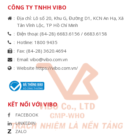
CÔNG TY TNHH VIBO
Địa chỉ: Lô số 20, Khu G, Đường D1, KCN An Hạ, Xã
Tân Vĩnh Lộc, TP Hồ Chí Minh
Điện thoại:
(84-28) 6683.6156 /
6683.6158
Hotline:
1800 9435
Fax:
(84-28) 3620.4694
Email:
vibo@vibo.com.vn
Website https://vibo.com.vn/
KẾT NỐI VỚI VIBO
FACEBOOK
LINKEDIN
ZALO