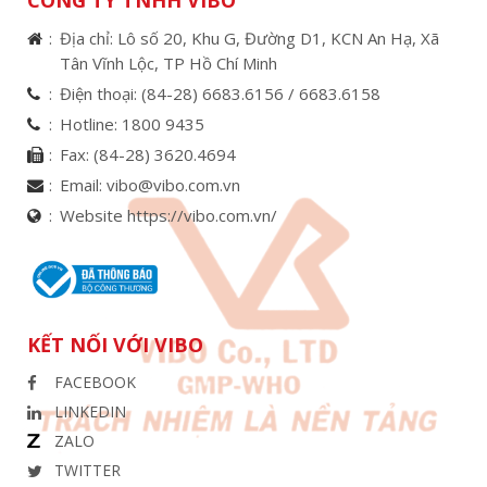
Địa chỉ: Lô số 20, Khu G, Đường D1, KCN An Hạ, Xã
Tân Vĩnh Lộc, TP Hồ Chí Minh
Điện thoại:
(84-28) 6683.6156 /
6683.6158
Hotline:
1800 9435
Fax:
(84-28) 3620.4694
Email:
vibo@vibo.com.vn
Website https://vibo.com.vn/
KẾT NỐI VỚI VIBO
FACEBOOK
LINKEDIN
ZALO
TWITTER