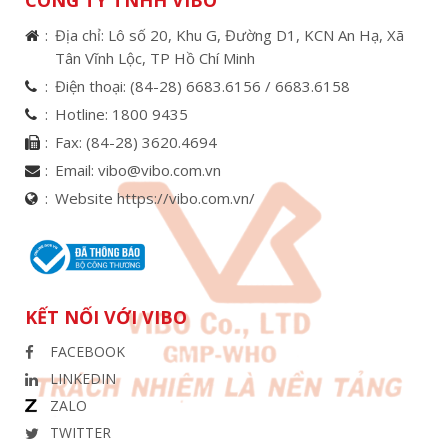
Địa chỉ: Lô số 20, Khu G, Đường D1, KCN An Hạ, Xã
Tân Vĩnh Lộc, TP Hồ Chí Minh
Điện thoại:
(84-28) 6683.6156 /
6683.6158
Hotline:
1800 9435
Fax:
(84-28) 3620.4694
Email:
vibo@vibo.com.vn
Website https://vibo.com.vn/
KẾT NỐI VỚI VIBO
FACEBOOK
LINKEDIN
ZALO
TWITTER