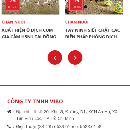
19
29
THG06
THG07
CHĂN NUÔI
CHĂN NUÔI
 DỊCH CÚM
TÂY NINH SIẾT CHẶT CÁC
PHÒNG NGỪA 
1 TẠI ĐỒNG
BIỆN PHÁP PHÒNG DỊCH
ĐIỆN TRONG 
CHO ĐÀN VẬT NUÔI
CÔNG TY TNHH VIBO
Địa chỉ: Lô số 20, Khu G, Đường D1, KCN An Hạ, Xã
Tân Vĩnh Lộc, TP Hồ Chí Minh
Điện thoại:
(84-28) 6683.6156 /
6683.6158