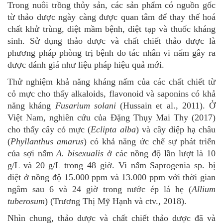
Trong nuôi trồng thủy sản, các sản phẩm có nguồn gốc
từ thảo dược ngày càng được quan tâm để thay thế hoá
chất khử trùng, diệt mầm bệnh, diệt tạp và thuốc kháng
sinh. Sử dụng thảo dược và chất chiết thảo dược là
phương pháp phòng trị bệnh do tác nhân vi nấm gây ra
được đánh giá như liệu pháp hiệu quả mới.
Thử nghiệm khả năng kháng nấm của các chất chiết từ
cỏ mực cho thấy alkaloids, flavonoid và saponins có khả
năng kháng
Fusarium solani
(Hussain et al., 2011). Ở
Việt Nam, nghiên cứu của Đặng Thụy Mai Thy (2017)
cho thấy cây cỏ mực (
Eclipta alba
) và cây diệp hạ châu
(
Phyllanthus amarus
) có khả năng ức chế sự phát triển
của sợi nấm
A. bisexualis
ở các nồng độ lần lượt là 10
g/L và 20 g/L trong 48 giờ. Vi nấm Saprogenia sp. bị
diệt ở nồng độ 15.000 ppm và 13.000 ppm với thời gian
ngâm sau 6 và 24 giờ trong nước ép lá hẹ (
Allium
tuberosum
) (Trương Thị Mỹ Hạnh và ctv., 2018).
Nhìn chung, thảo dược và chất chiết thảo dược đã và