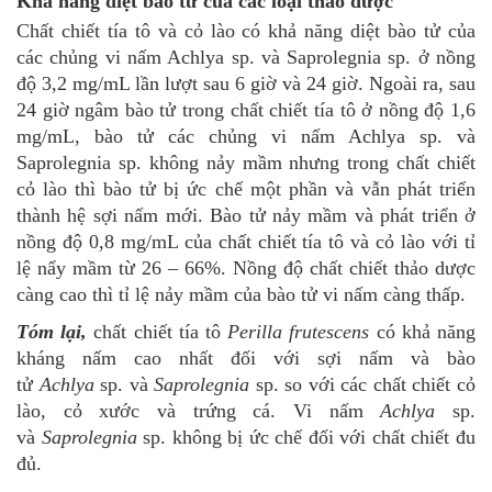
Khả năng diệt bào tử của các loại thảo dược
Chất chiết tía tô và cỏ lào có khả năng diệt bào tử của
các chủng vi nấm Achlya sp. và Saprolegnia sp. ở nồng
độ 3,2 mg/mL lần lượt sau 6 giờ và 24 giờ. Ngoài ra, sau
24 giờ ngâm bào tử trong chất chiết tía tô ở nồng độ 1,6
mg/mL, bào tử các chủng vi nấm Achlya sp. và
Saprolegnia sp. không nảy mầm nhưng trong chất chiết
cỏ lào thì bào tử bị ức chế một phần và vẫn phát triển
thành hệ sợi nấm mới. Bào tử nảy mầm và phát triển ở
nồng độ 0,8 mg/mL của chất chiết tía tô và cỏ lào với tỉ
lệ nẩy mầm từ 26 – 66%. Nồng độ chất chiết thảo dược
càng cao thì tỉ lệ nảy mầm của bào tử vi nấm càng thấp.
Tóm lại,
chất chiết tía tô
Perilla frutescens
có khả năng
kháng nấm cao nhất đối với sợi nấm và bào
tử
Achlya
sp. và
Saprolegnia
sp. so với các chất chiết cỏ
lào, cỏ xước và trứng cá. Vi nấm
Achlya
sp.
và
Saprolegnia
sp. không bị ức chế đối với chất chiết đu
đủ.