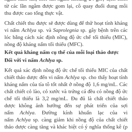
từ các lần ngâm được gom lại, cô quay đuổi dung môi
thu được cao tổng thực vật.
Chất chiết thu được sẽ được dùng để thử hoạt tính kháng
vi nấm
Achlya
sp. và
Saprolegnia
sp. gây bệnh trên các
lóc bằng cách xác định nồng độ ức chế tối thiểu (MIC),
nồng độ kháng nấm tối thiểu (MFC).
Kết quả kháng nấm cụ thể của mỗi loại thảo dược
Đối với vi nấm
Achlya
sp.
Kết quả xác định nồng độ ức chế tối thiểu MIC của chất
chiết thảo dược đến vi nấm
Achlya
sp. cho thấy hoạt tính
kháng nấm của tía tô tốt nhất ở nồng độ 1,6 mg/mL. Các
chất chiết cỏ lào, cỏ xước và trứng cá đều có nồng độ ức
chế tối thiểu là 3,2 mg/mL. Đu đủ là chất chiết thảo
dược không ảnh hưởng đến sự phát triển của sợi
nấm
Achlya
. Đường kính khuẩn lạc của vi
nấm
Achlya
sp. càng giảm khi nồng độ của chất chiết
thảo dược càng tăng và khác biệt có ý nghĩa thống kê (p