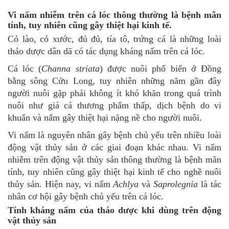
Vi nấm nhiễm trên cá lóc thông thường là bệnh mãn
tính, tuy nhiên cũng gây thiệt hại kinh tế.
Cỏ lào, cỏ xước, đủ đủ, tía tô, trứng cá là những loài
thảo dược dân dã có tác dụng kháng nấm trên cá lóc.
Cá lóc (
Channa striata
) được nuôi phổ biến ở Đồng
bằng sông Cửu Long, tuy nhiên những năm gần đây
người nuôi gặp phải không ít khó khăn trong quá trình
nuôi như giá cá thương phẩm thấp, dịch bệnh do vi
khuẩn và nấm gây thiệt hại nặng nề cho người nuôi.
Vi nấm là nguyên nhân gây bệnh chủ yếu trên nhiều loài
động vật thủy sản ở các giai đoạn khác nhau. Vi nấm
nhiễm trên động vật thủy sản thông thường là bệnh mãn
tính, tuy nhiên cũng gây thiệt hại kinh tế cho nghề nuôi
thủy sản. Hiện nay, vi nấm
Achlya
và
Saprolegnia
là tác
nhân cơ hội gây bệnh chủ yếu trên cá lóc.
Tính kháng nấm của thảo dược khi dùng trên động
vật thủy sản