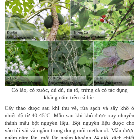
Cỏ lào, cỏ xước, đủ đủ, tía tô, trứng cá có tác dụng
kháng nấm trên cá lóc.
Cây thảo dược sau khi thu về, rửa sạch và sấy khô ở
nhiệt độ từ 40-45ºC. Mẫu sau khi khô được xay nhuyễn
thành mẫu bột nguyên liệu. Bột nguyên liệu được cho
vào túi vải và ngâm trong dung môi methanol. Mẫu được
ngâm năm lần, mỗi lần ngâm khoảng 24 giờ, dịch chiết