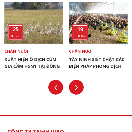
25
19
THG06
THG06
CHĂN NUÔI
CHĂN NUÔI
XUẤT HIỆN Ổ DỊCH CÚM
TÂY NINH SIẾT CHẶT CÁC
GIA CẦM H5N1 TẠI ĐỒNG
BIỆN PHÁP PHÒNG DỊCH
THÁP
CHO ĐÀN VẬT NUÔI
CÔNG TY TNHH VIBO