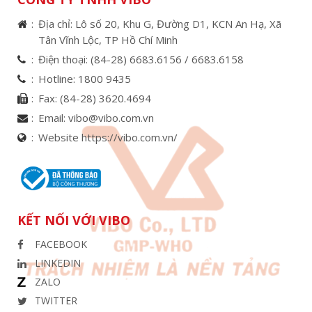
Địa chỉ: Lô số 20, Khu G, Đường D1, KCN An Hạ, Xã
Tân Vĩnh Lộc, TP Hồ Chí Minh
Điện thoại:
(84-28) 6683.6156 /
6683.6158
Hotline:
1800 9435
Fax:
(84-28) 3620.4694
Email:
vibo@vibo.com.vn
Website https://vibo.com.vn/
KẾT NỐI VỚI VIBO
FACEBOOK
LINKEDIN
ZALO
TWITTER