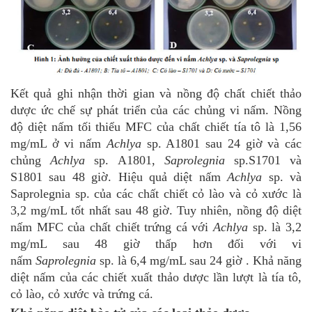
Kết quả ghi nhận thời gian và nồng độ chất chiết thảo
dược ức chế sự phát triển của các chủng vi nấm. Nồng
độ diệt nấm tối thiểu MFC của chất chiết tía tô là 1,56
mg/mL ở vi nấm
Achlya
sp. A1801 sau 24 giờ và các
chủng
Achlya
sp. A1801,
Saprolegnia
sp.S1701 và
S1801 sau 48 giờ. Hiệu quả diệt nấm
Achlya
sp. và
Saprolegnia sp. của các chất chiết cỏ lào và cỏ xước là
3,2 mg/mL tốt nhất sau 48 giờ. Tuy nhiên, nồng độ diệt
nấm MFC của chất chiết trứng cá với
Achlya
sp. là 3,2
mg/mL sau 48 giờ thấp hơn đối với vi
nấm
Saprolegnia
sp. là 6,4 mg/mL sau 24 giờ . Khả năng
diệt nấm của các chiết xuất thảo dược lần lượt là tía tô,
cỏ lào, cỏ xước và trứng cá.