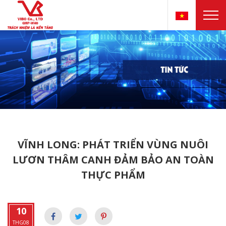
VĨNH LONG: PHÁT TRIỂN VÙNG NUÔI
LƯƠN THÂM CANH ĐẢM BẢO AN TOÀN
THỰC PHẨM
10
THG08