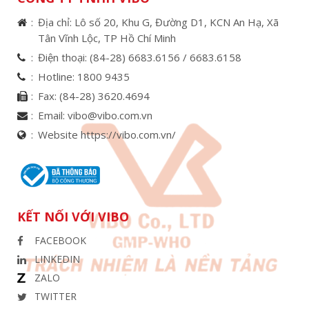
Địa chỉ: Lô số 20, Khu G, Đường D1, KCN An Hạ, Xã
Tân Vĩnh Lộc, TP Hồ Chí Minh
Điện thoại:
(84-28) 6683.6156 /
6683.6158
Hotline:
1800 9435
Fax:
(84-28) 3620.4694
Email:
vibo@vibo.com.vn
Website https://vibo.com.vn/
KẾT NỐI VỚI VIBO
FACEBOOK
LINKEDIN
ZALO
TWITTER