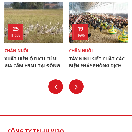
25
19
THG06
THG06
CHĂN NUÔI
CHĂN NUÔI
XUẤT HIỆN Ổ DỊCH CÚM
TÂY NINH SIẾT CHẶT CÁC
GIA CẦM H5N1 TẠI ĐỒNG
BIỆN PHÁP PHÒNG DỊCH
THÁP
CHO ĐÀN VẬT NUÔI
CÔNG TY TNHH VIBO