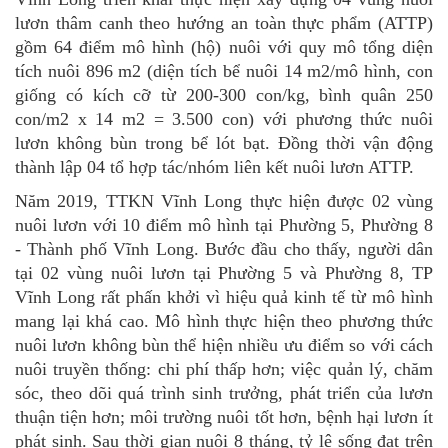
lươn thâm canh theo hướng an toàn thực phẩm (ATTP)
gồm 64 điểm mô hình (hộ) nuôi với quy mô tổng diện
tích nuôi 896 m2 (diện tích bể nuôi 14 m2/mô hình, con
giống có kích cỡ từ 200-300 con/kg, bình quân 250
con/m2 x 14 m2 = 3.500 con) với phương thức nuôi
lươn không bùn trong bể lót bạt. Đồng thời vận động
thành lập 04 tổ hợp tác/nhóm liên kết nuôi lươn ATTP.
Năm 2019, TTKN Vĩnh Long thực hiện được 02 vùng
nuôi lươn với 10 điểm mô hình tại Phường 5, Phường 8
- Thành phố Vĩnh Long. Bước đầu cho thấy, người dân
tại 02 vùng nuôi lươn tại Phường 5 và Phường 8, TP
Vĩnh Long rất phấn khởi vì hiệu quả kinh tế từ mô hình
mang lại khá cao. Mô hình thực hiện theo phương thức
nuôi lươn không bùn thể hiện nhiều ưu điểm so với cách
nuôi truyền thống: chi phí thấp hơn; việc quản lý, chăm
sóc, theo dõi quá trình sinh trưởng, phát triển của lươn
thuận tiện hơn; môi trường nuôi tốt hơn, bệnh hại lươn ít
phát sinh. Sau thời gian nuôi 8 tháng, tỷ lệ sống đạt trên