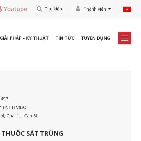
Youtube
Tìm kiếm
Thành viên
GIẢI PHÁP - KỸ THUẬT
TIN TỨC
TUYỂN DỤNG
HOẠT ĐỘNG VIBO
THƯ VIỆN
TUYỂN DỤNG
0497
LIÊN HỆ
 TNHH VIBO
ml, Chai 1L, Can 5L
THUỐC SÁT TRÙNG