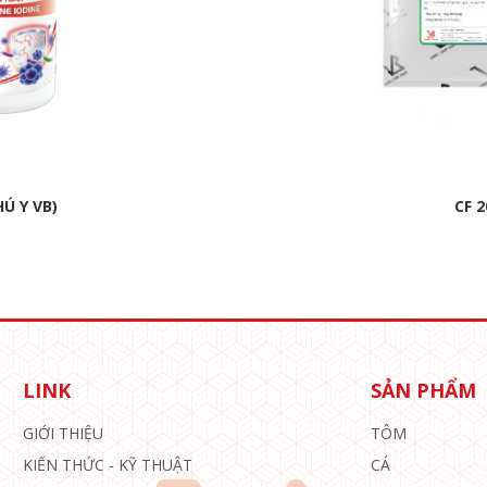
HÚ Y VB)
CF 
LINK
SẢN PHẨM
GIỚI THIỆU
TÔM
KIẾN THỨC - KỸ THUẬT
CÁ