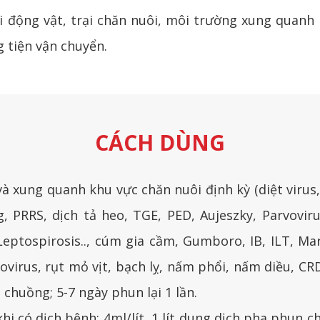
 động vật, trại chăn nuôi, môi trường xung quanh 
g tiện vận chuyển.
CÁCH DÙNG
và xung quanh khu vực chăn nuôi định kỳ (diệt viru
PRRS, dịch tả heo, TGE, PED, Aujeszky, Parvoviru
eptospirosis.., cúm gia cầm, Gumboro, IB, ILT, Mar
ovirus, rụt mỏ vịt, bạch lỵ, nấm phổi, nấm diều, CRD):
chuồng; 5-7 ngày phun lại 1 lần.
khi có dịch bệnh: 4ml/lít, 1 lít dung dịch pha phun 