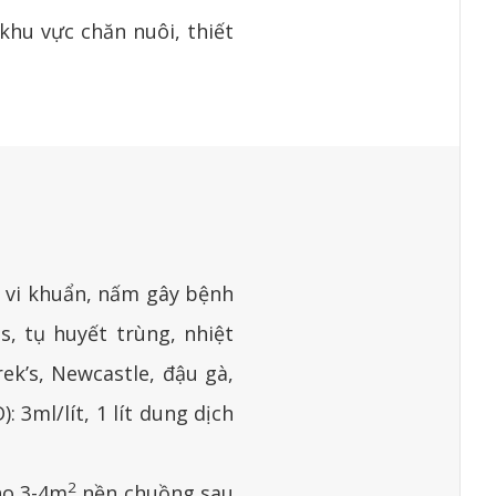
khu vực chăn nuôi, thiết
s, vi khuẩn, nấm gây bệnh
s, tụ huyết trùng, nhiệt
ek’s, Newcastle, đậu gà,
 3ml/lít, 1 lít dung dịch
2
cho 3-4m
nền chuồng sau