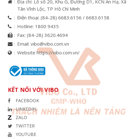
Địa chỉ: Lô số 20, Khu G, Đường D1, KCN An Hạ, Xã
Tân Vĩnh Lộc, TP Hồ Chí Minh
Điện thoại:
(84-28) 6683.6156 /
6683.6158
Hotline:
1800 9435
Fax:
(84-28) 3620.4694
Email:
vibo@vibo.com.vn
Website https://vibo.com.vn/
KẾT NỐI VỚI VIBO
FACEBOOK
LINKEDIN
ZALO
TWITTER
YOUTUBE