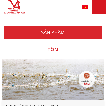
SẢN PHẨM
TÔM
NHÓM SẢN PHẨM QUẢNG CANH