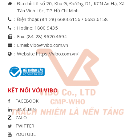
Địa chỉ: Lô số 20, Khu G, Đường D1, KCN An Hạ, Xã
Tân Vĩnh Lộc, TP Hồ Chí Minh
Điện thoại:
(84-28) 6683.6156 /
6683.6158
Hotline:
1800 9435
Fax:
(84-28) 3620.4694
Email:
vibo@vibo.com.vn
Website https://vibo.com.vn/
KẾT NỐI VỚI VIBO
FACEBOOK
LINKEDIN
ZALO
TWITTER
YOUTUBE