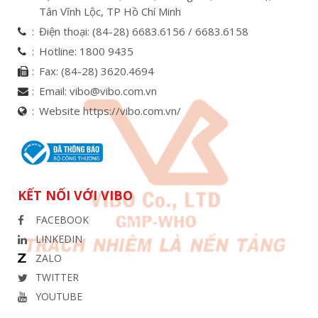
Tân Vĩnh Lộc, TP Hồ Chí Minh
Điện thoại:
(84-28) 6683.6156 /
6683.6158
Hotline:
1800 9435
Fax:
(84-28) 3620.4694
Email:
vibo@vibo.com.vn
Website https://vibo.com.vn/
KẾT NỐI VỚI VIBO
FACEBOOK
LINKEDIN
ZALO
TWITTER
YOUTUBE