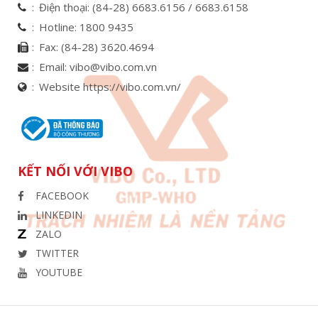
Điện thoại:
(84-28) 6683.6156 /
6683.6158
Hotline:
1800 9435
Fax:
(84-28) 3620.4694
Email:
vibo@vibo.com.vn
Website https://vibo.com.vn/
KẾT NỐI VỚI VIBO
FACEBOOK
LINKEDIN
ZALO
TWITTER
YOUTUBE