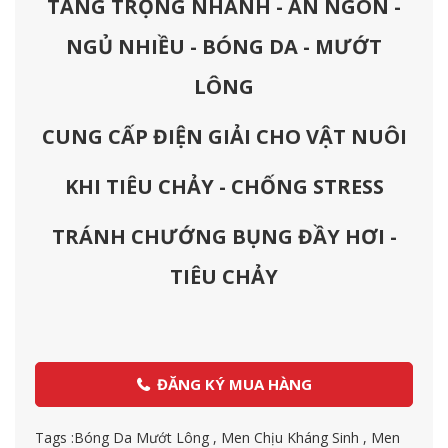
TĂNG TRỌNG NHANH - ĂN NGON -
NGỦ NHIỀU -
BÓNG DA - MƯỚT
LÔNG
CUNG CẤP ĐIỆN GIẢI CHO VẬT NUÔI
KHI TIÊU CHẢY - CHỐNG STRESS
TRÁNH CHƯỚNG BỤNG ĐẦY HƠI -
TIÊU CHẢY
ĐĂNG KÝ MUA HÀNG
Tags :
Bóng Da Mướt Lông
,
Men Chịu Kháng Sinh
,
Men