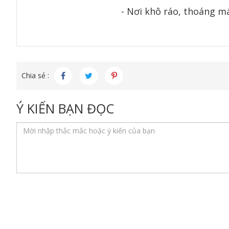
- Nơi khô ráo, thoáng má
Chia sẻ :
Ý KIẾN BẠN ĐỌC