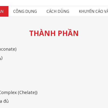
ẦN
CÔNG DỤNG
CÁCH DÙNG
KHUYẾN CÁO V
THÀNH PHẦN
uconate)
)
4
Complex (Chelate))
a đủ