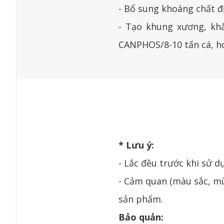
- Bổ sung khoáng chất đị
- Tạo khung xương, kh
CANPHOS/8-10 tấn cá, ho
* Lưu ý:
- Lắc đều trước khi sử d
- Cảm quan (màu sắc, mù
sản phẩm.
Bảo quản: