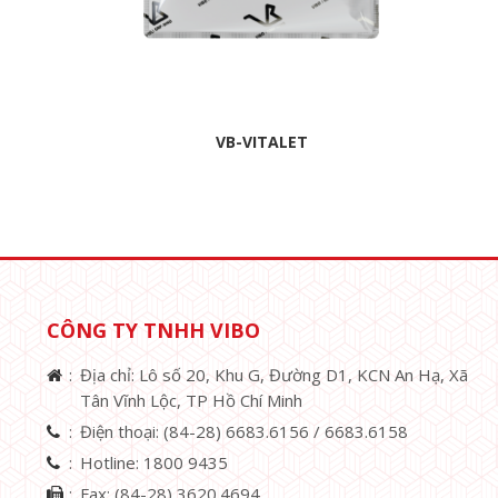
VB-VITALET
CÔNG TY TNHH VIBO
Địa chỉ: Lô số 20, Khu G, Đường D1, KCN An Hạ, Xã
Tân Vĩnh Lộc, TP Hồ Chí Minh
Điện thoại:
(84-28) 6683.6156 /
6683.6158
Hotline:
1800 9435
Fax:
(84-28) 3620.4694