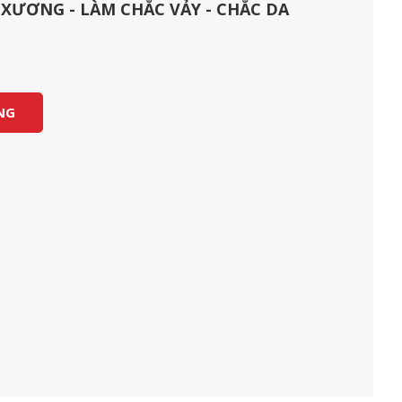
XƯƠNG - LÀM CHẮC VẢY - CHẮC DA
NG