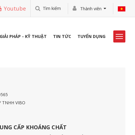
Youtube
Tìm kiếm
Thành viên
GIẢI PHÁP - KỸ THUẬT
TIN TỨC
TUYỂN DỤNG
HOẠT ĐỘNG VIBO
THƯ VIỆN
TUYỂN DỤNG
0565
LIÊN HỆ
 TNHH VIBO
UNG CẤP KHOÁNG CHẤT