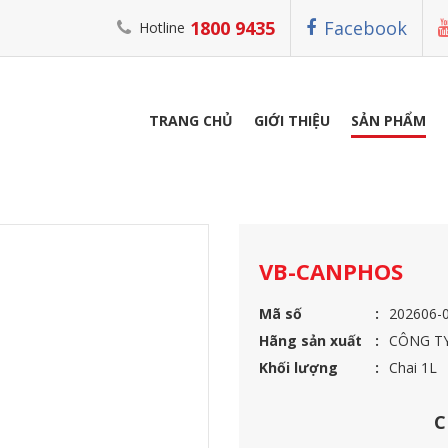
1800 9435
Facebook
Hotline
TRANG CHỦ
GIỚI THIỆU
SẢN PHẨM
U TRỊ CHO CÁ
VB-CANPHOS
VB-CANPHOS
Mã số
202606-
Hãng sản xuất
CÔNG TY
Khối lượng
Chai 1L
C