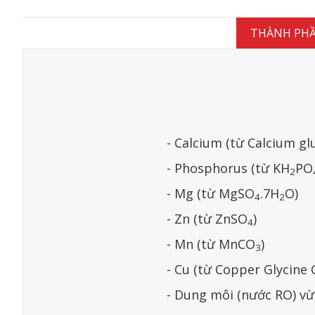
THÀNH PH
- Calcium (từ Calcium gl
- Phosphorus (từ KH
PO
2
- Mg (từ MgSO
.7H
O)
4
2
- Zn (từ ZnSO
)
4
- Mn (từ MnCO
)
3
- Cu (từ Copper Glycine 
- Dung môi (nước RO) vừ