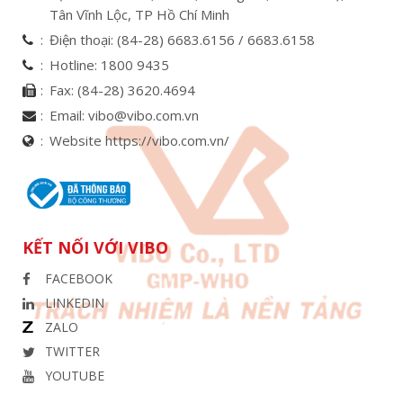
Tân Vĩnh Lộc, TP Hồ Chí Minh
Điện thoại:
(84-28) 6683.6156 /
6683.6158
Hotline:
1800 9435
Fax:
(84-28) 3620.4694
Email:
vibo@vibo.com.vn
Website https://vibo.com.vn/
KẾT NỐI VỚI VIBO
FACEBOOK
LINKEDIN
ZALO
TWITTER
YOUTUBE