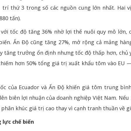
ị trí thứ 3 trong số các nguồn cung lớn nhất. Hai v
880 tấn).
với tốc độ tăng 36% nhờ lợi thế nuôi quy mô lớn, c
iến. Ấn Độ cũng tăng 27%, mở rộng cả mảng hàng 
uy tăng trưởng ổn định nhưng tốc độ thấp hơn, chủ 
, chiếm hơn 50% tổng giá trị xuất khẩu tôm vào EU — 
tốc của Ecuador và Ấn Độ khiến giá tôm trung bì
lên biên lợi nhuận của doanh nghiệp Việt Nam. Nếu 
phân khúc giá trị cao thay vì cạnh tranh thuần về gi
 lực chế biến