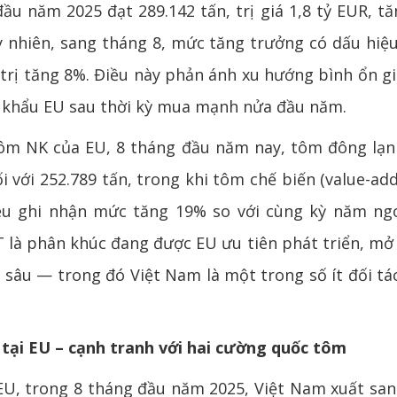
u năm 2025 đạt 289.142 tấn, trị giá 1,8 tỷ EUR, t
y nhiên, sang tháng 8, mức tăng trưởng có dấu hiệu
 trị tăng 8%. Điều này phản ánh xu hướng bình ổn g
p khẩu EU sau thời kỳ mua mạnh nửa đầu năm.
m NK của EU, 8 tháng đầu năm nay, tôm đông lạnh
i với 252.789 tấn, trong khi tôm chế biến (value-add
 ghi nhận mức tăng 19% so với cùng kỳ năm ngoá
là phân khúc đang được EU ưu tiên phát triển, mở r
 sâu — trong đó Việt Nam là một trong số ít đối tác 
3 tại EU – cạnh tranh với hai cường quốc tôm
EU, trong 8 tháng đầu năm 2025, Việt Nam xuất san