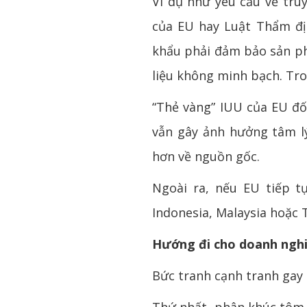
Ví dụ như yêu cầu về tru
của EU hay Luật Thẩm đị
khẩu phải đảm bảo sản p
liệu không minh bạch. Tro
“Thẻ vàng” IUU của EU đối
vẫn gây ảnh hưởng tâm lý
hơn về nguồn gốc.
Ngoài ra, nếu EU tiếp 
Indonesia, Malaysia hoặc 
Hướng đi cho doanh nghi
Bức tranh cạnh tranh gay