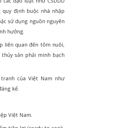
eo các đạo luật như CSDDD
g quy định buộc nhà nhập
oặc sử dụng nguồn nguyên
ảnh hưởng.
ếp liên quan đến tôm nuôi,
h thủy sản phải minh bạch
 tranh của Việt Nam như
đáng kể.
iệp Việt Nam.