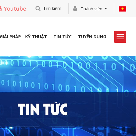
Youtube
Tìm kiếm
Thành viên
GIẢI PHÁP - KỸ THUẬT
TIN TỨC
TUYỂN DỤNG
HOẠT ĐỘNG VIBO
THƯ VIỆN
TUYỂN DỤNG
LIÊN HỆ