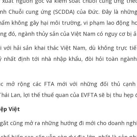
y xuất nguồn gốc và kiểm soát chuỗi cung ứng th
nh Chuỗi cung ứng (SCDDA) của Đức. Đây là nhữn
hẩm không gây hại môi trường, vi phạm lao động h
ng đó, ngành thủy sản của Việt Nam có nguy cơ bị 
 với hải sản khai thác Việt Nam, dù không trực ti
 nhất định tới nhà nhập khẩu, đòi hỏi toàn ngàn
tục mở rộng các FTA mới với những đối thủ cạnh
Thái Lan, lợi thế thuế quan của EVFTA sẽ bị thu hẹp 
ệp Việt
 gắt cũng mở ra những hướng đi mới cho doanh ngh