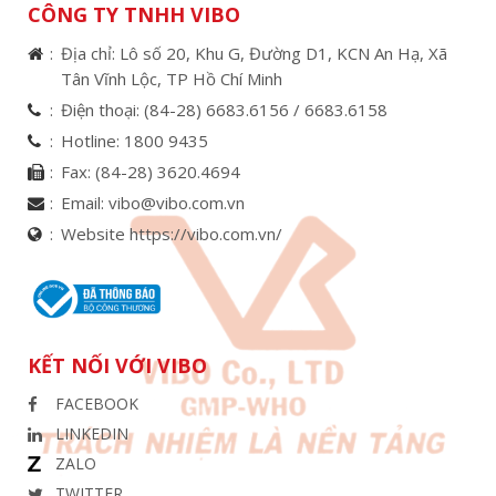
CÔNG TY TNHH VIBO
Địa chỉ: Lô số 20, Khu G, Đường D1, KCN An Hạ, Xã
Tân Vĩnh Lộc, TP Hồ Chí Minh
Điện thoại:
(84-28) 6683.6156 /
6683.6158
Hotline:
1800 9435
Fax:
(84-28) 3620.4694
Email:
vibo@vibo.com.vn
Website https://vibo.com.vn/
KẾT NỐI VỚI VIBO
FACEBOOK
LINKEDIN
ZALO
TWITTER