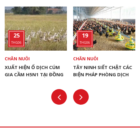
25
19
THG06
THG06
CHĂN NUÔI
CHĂN NUÔI
XUẤT HIỆN Ổ DỊCH CÚM
TÂY NINH SIẾT CHẶT CÁC
GIA CẦM H5N1 TẠI ĐỒNG
BIỆN PHÁP PHÒNG DỊCH
THÁP
CHO ĐÀN VẬT NUÔI