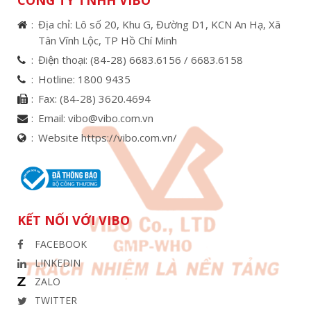
Địa chỉ: Lô số 20, Khu G, Đường D1, KCN An Hạ, Xã
Tân Vĩnh Lộc, TP Hồ Chí Minh
Điện thoại:
(84-28) 6683.6156 /
6683.6158
Hotline:
1800 9435
Fax:
(84-28) 3620.4694
Email:
vibo@vibo.com.vn
Website https://vibo.com.vn/
KẾT NỐI VỚI VIBO
FACEBOOK
LINKEDIN
ZALO
TWITTER