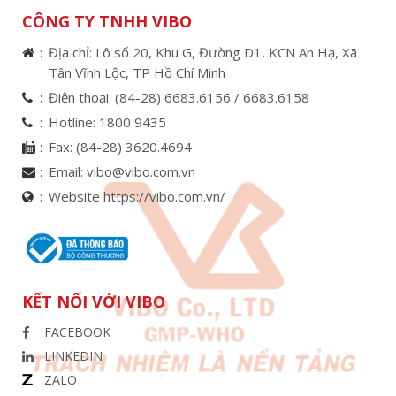
CÔNG TY TNHH VIBO
Địa chỉ: Lô số 20, Khu G, Đường D1, KCN An Hạ, Xã
Tân Vĩnh Lộc, TP Hồ Chí Minh
Điện thoại:
(84-28) 6683.6156 /
6683.6158
Hotline:
1800 9435
Fax:
(84-28) 3620.4694
Email:
vibo@vibo.com.vn
Website https://vibo.com.vn/
KẾT NỐI VỚI VIBO
FACEBOOK
LINKEDIN
ZALO