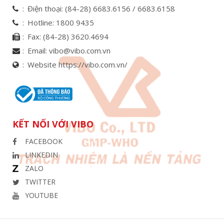
Điện thoại:
(84-28) 6683.6156 /
6683.6158
Hotline:
1800 9435
Fax:
(84-28) 3620.4694
Email:
vibo@vibo.com.vn
Website https://vibo.com.vn/
KẾT NỐI VỚI VIBO
FACEBOOK
LINKEDIN
ZALO
TWITTER
YOUTUBE