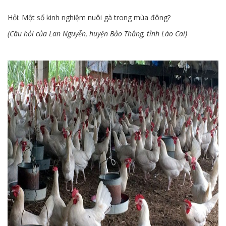
Hỏi: Một số kinh nghiệm nuôi gà trong mùa đông?
(Câu hỏi của Lan Nguyễn, huyện Bảo Thắng, tỉnh Lào Cai)