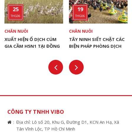
25
19
THG06
THG06
CHĂN NUÔI
CHĂN NUÔI
XUẤT HIỆN Ổ DỊCH CÚM
TÂY NINH SIẾT CHẶT CÁC
GIA CẦM H5N1 TẠI ĐỒNG
BIỆN PHÁP PHÒNG DỊCH
THÁP
CHO ĐÀN VẬT NUÔI
CÔNG TY TNHH VIBO
Địa chỉ: Lô số 20, Khu G, Đường D1, KCN An Hạ, Xã
Tân Vĩnh Lộc, TP Hồ Chí Minh