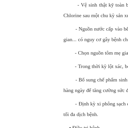
- Vệ sinh thật kỹ toàn bộ b
Chlorine sau một chu kỳ sản x
-
Nguồn nước cấp vào bể 
gian... có nguy cơ gây bệnh c
-
Chọn nguồn tôm mẹ gia 
-
Trong thời kỳ lột xác, 
-
Bổ sung chế phẩm sinh 
hàng ngày để tăng cường sức đ
-
Định kỳ xi phông sạch 
tối đa dịch bệnh.
• Điều trị bệnh