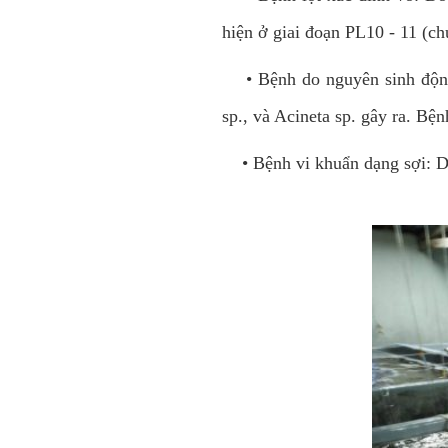
hiện ở giai đoạn PL10 - 11 (c
•
Bệnh do nguyên sinh động
sp., và Acineta sp. gây ra. Bệ
•
Bệnh vi khuẩn dạng sợi: Do