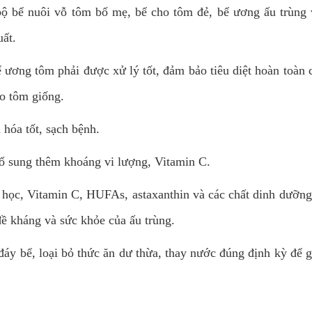
ể nuôi vỗ tôm bố mẹ, bể cho tôm đẻ, bể ương ấu trùng và
uất.
ương tôm phải được xử lý tốt, đảm bảo tiêu diệt hoàn toàn cá
ho tôm giống.
hóa tốt, sạch bệnh.
bổ sung thêm khoáng vi lượng, Vitamin C.
học, Vitamin C, HUFAs, astaxanthin và các chất dinh dưỡng 
ề kháng và sức khỏe của ấu trùng.
đáy bể, loại bỏ thức ăn dư thừa, thay nước đúng định kỳ để g