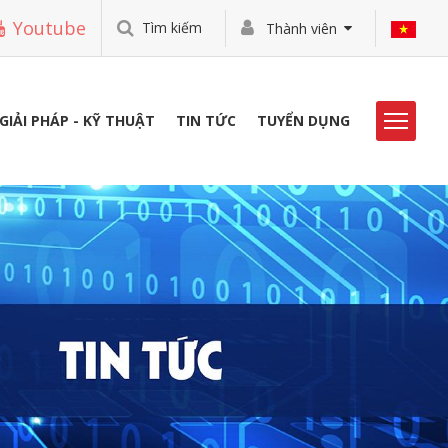
Youtube
Tìm kiếm
Thành viên
GIẢI PHÁP - KỸ THUẬT
TIN TỨC
TUYỂN DỤNG
HOẠT ĐỘNG VIBO
THƯ VIỆN
TUYỂN DỤNG
LIÊN HỆ