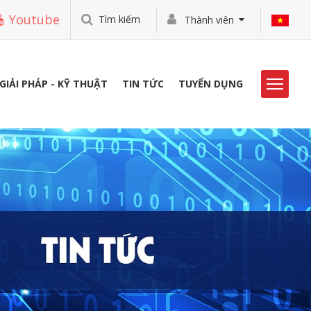
Youtube
Tìm kiếm
Thành viên
GIẢI PHÁP - KỸ THUẬT
TIN TỨC
TUYỂN DỤNG
HOẠT ĐỘNG VIBO
THƯ VIỆN
TUYỂN DỤNG
LIÊN HỆ