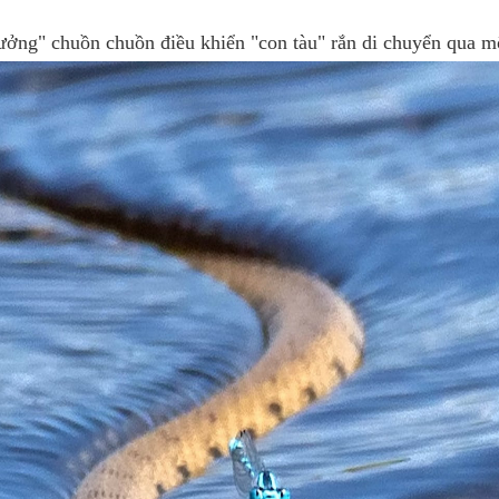
ưởng" chuồn chuồn điều khiển "con tàu" rắn di chuyển qua m