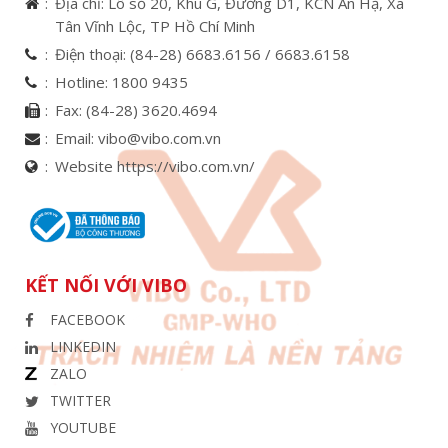
Địa chỉ: Lô số 20, Khu G, Đường D1, KCN An Hạ, Xã
Tân Vĩnh Lộc, TP Hồ Chí Minh
Điện thoại:
(84-28) 6683.6156 /
6683.6158
Hotline:
1800 9435
Fax:
(84-28) 3620.4694
Email:
vibo@vibo.com.vn
Website https://vibo.com.vn/
KẾT NỐI VỚI VIBO
FACEBOOK
LINKEDIN
ZALO
TWITTER
YOUTUBE