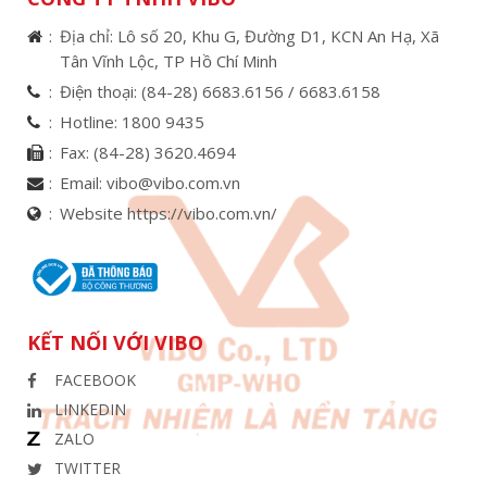
Địa chỉ: Lô số 20, Khu G, Đường D1, KCN An Hạ, Xã
Tân Vĩnh Lộc, TP Hồ Chí Minh
Điện thoại:
(84-28) 6683.6156 /
6683.6158
Hotline:
1800 9435
Fax:
(84-28) 3620.4694
Email:
vibo@vibo.com.vn
Website https://vibo.com.vn/
KẾT NỐI VỚI VIBO
FACEBOOK
LINKEDIN
ZALO
TWITTER