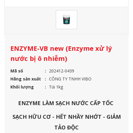
ENZYME-VB new (Enzyme xử lý
nước bị ô nhiễm)
Mã số
202412-0439
Hãng sản xuất
CÔNG TY TNHH VIBO
Khối lượng
Túi 1kg
ENZYME LÀM SẠCH NƯỚC CẤP TỐC
SẠCH HỮU CƠ - HẾT NHẦY NHỚT - GIẢM
TẢO ĐỘC