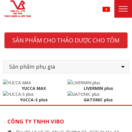
SẢN PHẨM CHO THẢO DƯỢC CHO TÔM
Sản phẩm phụ gia
YUCCA MAX
LIVERMIN plus
YUCCA-S plus
GATONIC plus
CÔNG TY TNHH VIBO
Địa chỉ: Lô số 20, Khu G, Đường D1, KCN An Hạ, Xã