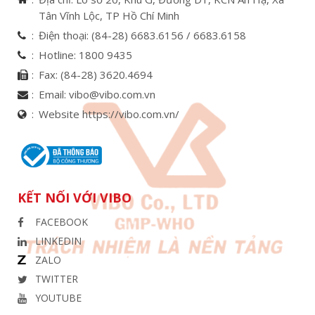
Tân Vĩnh Lộc, TP Hồ Chí Minh
Điện thoại:
(84-28) 6683.6156 /
6683.6158
Hotline:
1800 9435
Fax:
(84-28) 3620.4694
Email:
vibo@vibo.com.vn
Website https://vibo.com.vn/
KẾT NỐI VỚI VIBO
FACEBOOK
LINKEDIN
ZALO
TWITTER
YOUTUBE