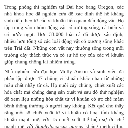
Trong phòng thí nghiệm tại Đại học bang Oregon, các
nhà khoa học đã nghiên cứu để xác định thế hệ kháng
sinh tiếp theo từ các vi khuẩn liên quan đến động vật. Họ
tập trung vào nhóm động vật có xương sống, cá biển và
cá nước ngọt. Hơn 33.000 loài cá đã được xác định,
nhiều hơn tổng số các loài động vật có xương sống khác
trên Trái đất. Những con vật này thường sống trong môi
trường đầy thách thức và có sự hỗ trợ của các vi khuẩn
giúp chúng chống lại nhiễm trùng.
Nhà nghiên cứu đại học Molly Austin và sinh viên đã
phân lập được 47 chủng vi khuẩn khác nhau từ những
mẫu chất nhầy từ cá. Họ nuôi cấy chúng, chiết xuất các
hóa chất mà chúng đang sản xuất và sau đó thử nghiệm
để xem liệu những hóa chất từ vi khuẩn có ức chế mầm
bệnh thông thường ở người hay không. Kết quả cho thấy
rằng một số chiết xuất từ vi khuẩn có hoạt tính kháng
khuẩn mạnh mẽ, với 15 chiết xuất thể hiện sự ức chế
mạnh mẽ với
Staphylococcus aureus
kháng methicillin.