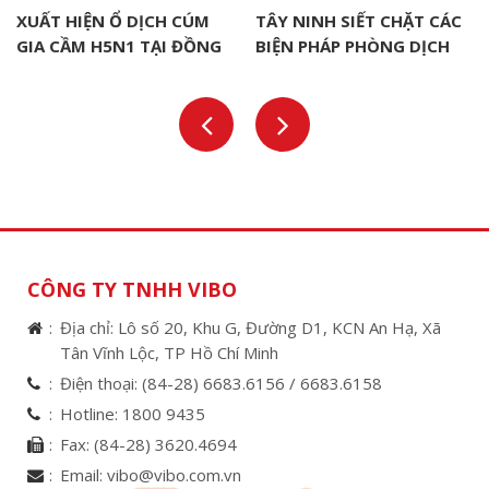
XUẤT HIỆN Ổ DỊCH CÚM
TÂY NINH SIẾT CHẶT CÁC
GIA CẦM H5N1 TẠI ĐỒNG
BIỆN PHÁP PHÒNG DỊCH
THÁP
CHO ĐÀN VẬT NUÔI
CÔNG TY TNHH VIBO
Địa chỉ: Lô số 20, Khu G, Đường D1, KCN An Hạ, Xã
Tân Vĩnh Lộc, TP Hồ Chí Minh
Điện thoại:
(84-28) 6683.6156 /
6683.6158
Hotline:
1800 9435
Fax:
(84-28) 3620.4694
Email:
vibo@vibo.com.vn