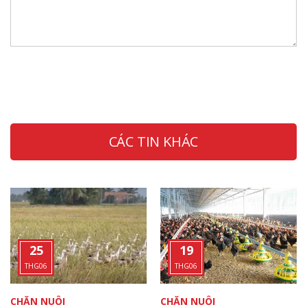
CÁC TIN KHÁC
25
19
THG06
THG06
CHĂN NUÔI
CHĂN NUÔI