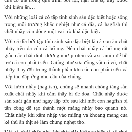
khi kiếm ăn…
Với những loài cá có tập tính sinh sản đặc biệt hoặc sống
trong môi trường khắc nghiệt như cá dĩa, cá hagfish thì
chất nhầy còn đóng một vai trò khá đặc biệt.
Với cá dĩa bởi tập tính sinh sản đặc biệt là cá con ăn chất
nhầy trên da của cá bố mẹ. Nên chất nhầy cá bố mẹ rất
giàu các chất dinh dưỡng như protein và axit amin để hỗ
trợ cá con phát triển. Giống như sữa động vật có vú, chất
nhầy thay đổi trong thành phần khi các con phát triển và
tiếp tục đáp ứng nhu cầu của chúng.
Với lươn nhầy (hagfish), chúng sẽ nhanh chóng tăng sản
xuất chất nhầy khi cảm thấy bị đe dọa. Chất nhầy được
sản xuất gần như ngay lập tức sau khi một con hagfish bị
tấn công để tạo thành một màng nhầy bao quanh nó.
Chất nhầy khi xâm nhập vào miệng và khoang mang của
kẻ thù ăn thịt sẽ làm chúng nghẹt thở.
Với cá phổi châu phi, khi thời tiết khắc nghiệt cá sẽ chui