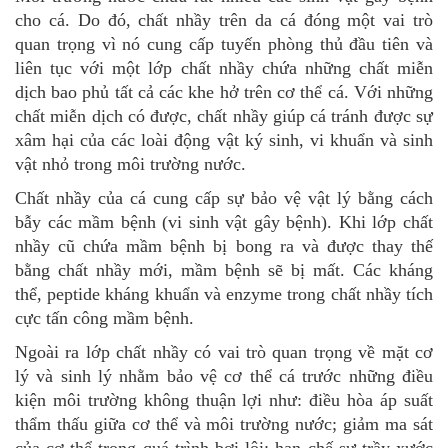
cho cá. Do đó, chất nhầy trên da cá đóng một vai trò
quan trọng vì nó cung cấp tuyến phòng thủ đầu tiên và
liên tục với một lớp chất nhầy chứa những chất miễn
dịch bao phủ tất cả các khe hở trên cơ thể cá. Với những
chất miễn dịch có được, chất nhầy giúp cá tránh được sự
xâm hại của các loài động vật ký sinh, vi khuẩn và sinh
vật nhỏ trong môi trường nước.
Chất nhầy của cá cung cấp sự bảo vệ vật lý bằng cách
bẫy các mầm bệnh (vi sinh vật gây bệnh). Khi lớp chất
nhầy cũ chứa mầm bệnh bị bong ra và được thay thế
bằng chất nhầy mới, mầm bệnh sẽ bị mất. Các kháng
thể, peptide kháng khuẩn và enzyme trong chất nhầy tích
cực tấn công mầm bệnh.
Ngoài ra lớp chất nhầy có vai trò quan trọng về mặt cơ
lý và sinh lý nhằm bảo vệ cơ thể cá trước những điều
kiện môi trường không thuận lợi như: điều hòa áp suất
thẩm thấu giữa cơ thể và môi trường nước; giảm ma sát
của cơ thể trong quá trình bơi lội; hạn chế sự trầy xước