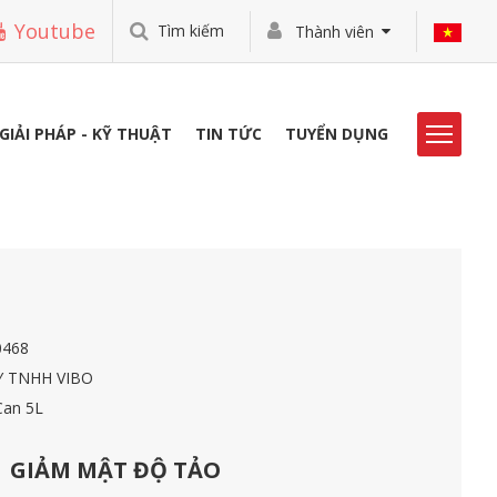
Youtube
Tìm kiếm
Thành viên
GIẢI PHÁP - KỸ THUẬT
TIN TỨC
TUYỂN DỤNG
HOẠT ĐỘNG VIBO
THƯ VIỆN
TUYỂN DỤNG
0468
LIÊN HỆ
 TNHH VIBO
Can 5L
GIẢM MẬT ĐỘ TẢO