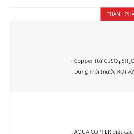
THÀNH PH
- Copper (từ CuSO
.5H
O
4
2
- Dung môi (nước RO) vừ
- AQUA COPPER diệt các lo