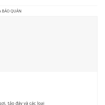
À BẢO QUẢN
ợi, tảo đáy và các loại