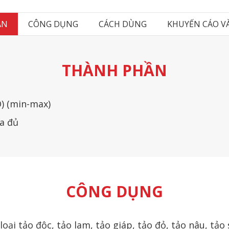
ẦN
CÔNG DỤNG
CÁCH DÙNG
KHUYẾN CÁO V
THÀNH PHẦN
) (min-max)
a đủ
CÔNG DỤNG
ại tảo độc, tảo lam, tảo giáp, tảo đỏ, tảo nâu, tảo s