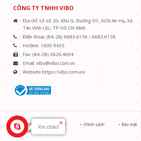
CÔNG TY TNHH VIBO
Địa chỉ: Lô số 20, Khu G, Đường D1, KCN An Hạ, Xã
Tân Vĩnh Lộc, TP Hồ Chí Minh
Điện thoại:
(84-28) 6683.6156 /
6683.6158
Hotline:
1800 9435
Fax:
(84-28) 3620.4694
Email:
vibo@vibo.com.vn
Website https://vibo.com.vn/
Copyright © 2019 VIBO CO.,LTD
Chính sách
Bảo mật
Xin chào!
Thiết kế web :
TRUST.vn