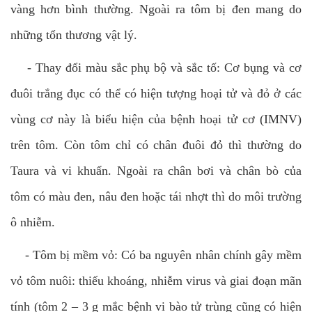
vàng hơn bình thường. Ngoài ra tôm bị đen mang do
những tổn thương vật lý.
-
Thay đổi màu sắc phụ bộ và sắc tố: Cơ bụng và cơ
đuôi trắng đục có thể có hiện tượng hoại tử và đỏ ở các
vùng cơ này là biểu hiện của bệnh hoại tử cơ (IMNV)
trên tôm. Còn tôm chỉ có chân đuôi đỏ thì thường do
Taura và vi khuẩn. Ngoài ra chân bơi và chân bò của
tôm có màu đen, nâu đen hoặc tái nhợt thì do môi trường
ô nhiễm.
-
Tôm bị mềm vỏ: Có ba nguyên nhân chính gây mềm
vỏ tôm nuôi: thiếu khoáng, nhiễm virus và giai đoạn mãn
tính (tôm 2 – 3 g mắc bệnh vi bào tử trùng cũng có hiện