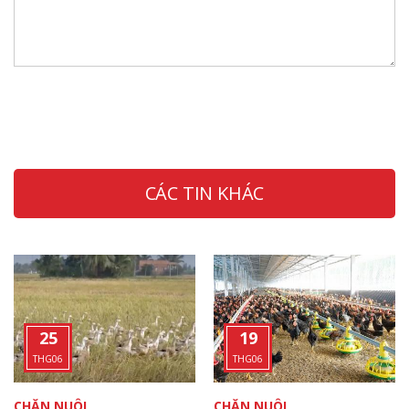
CÁC TIN KHÁC
25
19
THG06
THG06
CHĂN NUÔI
CHĂN NUÔI