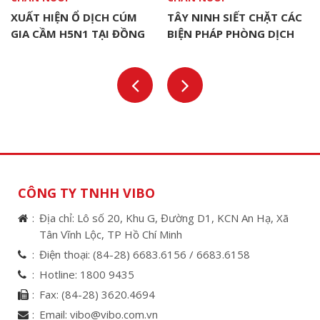
XUẤT HIỆN Ổ DỊCH CÚM
TÂY NINH SIẾT CHẶT CÁC
GIA CẦM H5N1 TẠI ĐỒNG
BIỆN PHÁP PHÒNG DỊCH
THÁP
CHO ĐÀN VẬT NUÔI
CÔNG TY TNHH VIBO
Địa chỉ: Lô số 20, Khu G, Đường D1, KCN An Hạ, Xã
Tân Vĩnh Lộc, TP Hồ Chí Minh
Điện thoại:
(84-28) 6683.6156 /
6683.6158
Hotline:
1800 9435
Fax:
(84-28) 3620.4694
Email:
vibo@vibo.com.vn