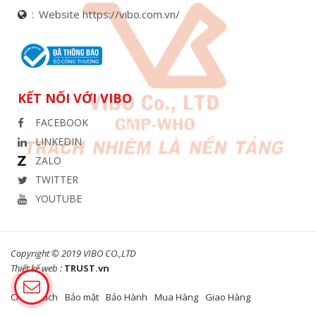
Website https://vibo.com.vn/
KẾT NỐI VỚI VIBO
FACEBOOK
LINKEDIN
ZALO
TWITTER
YOUTUBE
Copyright © 2019 VIBO CO.,LTD
Thiết kế web :
TRUST.vn
Chính sách
Bảo mật
Bảo Hành
Mua Hàng
Giao Hàng