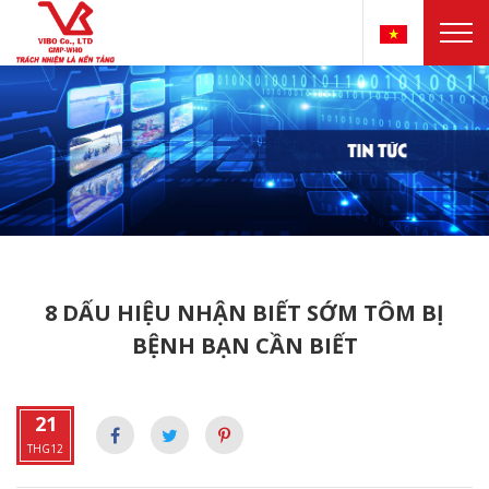
8 DẤU HIỆU NHẬN BIẾT SỚM TÔM BỊ
BỆNH BẠN CẦN BIẾT
21
THG12