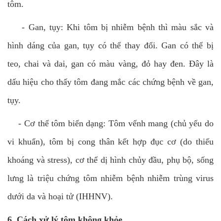
tôm.
-
Gan, tụy: Khi tôm bị nhiễm bệnh thì màu sắc và
hình dáng của gan, tụy có thể thay đổi. Gan có thể bị
teo, chai và dai, gan có màu vàng, đỏ hay đen. Đây là
dấu hiệu cho thấy tôm đang mắc các chứng bệnh về gan,
tụy.
-
Cơ thể tôm biến dạng: Tôm vểnh mang (chủ yếu do
vi khuẩn), tôm bị cong thân kết hợp đục cơ (do thiếu
khoáng và stress), cơ thể dị hình chủy đầu, phụ bộ, sống
lưng là triệu chứng tôm nhiễm bệnh nhiễm trùng virus
dưới da và hoại tử (IHHNV).
6. Cách xử lý tôm không khỏe